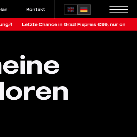
plan
Kontakt
Letzte Chance in Graz! Fixpreis €99, nur online, vor de
meine
loren