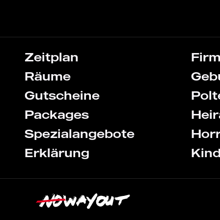
Zeitplan
Fir
Räume
Geb
Gutscheine
Pol
Packages
Heir
Spezialangebote
Hor
Erklärung
Kin