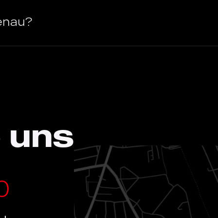
enau?
 uns
0