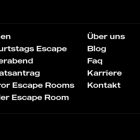
men
Über uns
urtstags Escape
Blog
terabend
Faq
atsantrag
Karriere
ror Escape Rooms
Kontakt
der Escape Room