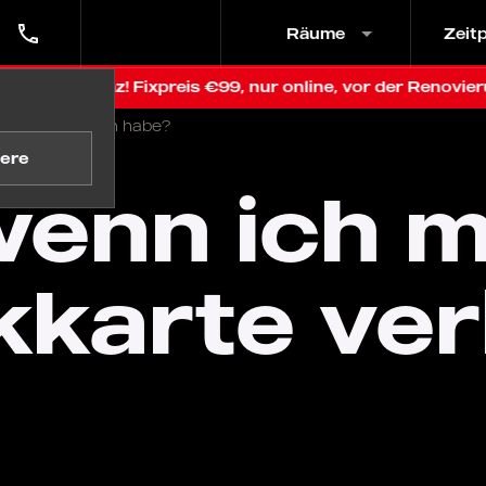
Räume
Zeit
n Graz! Fixpreis €99, nur online, vor der Renovierung
kkarte verloren habe?
ere
wenn ich 
karte ver