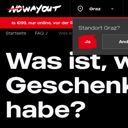
Graz
€99, nur online, vor der Renovierung
Letzte Chance i
Standort Graz?
Startseite
FAQ
/
Was ist, wenn ich meine Geschen
Ja
And
Was ist, 
Geschenk
habe?