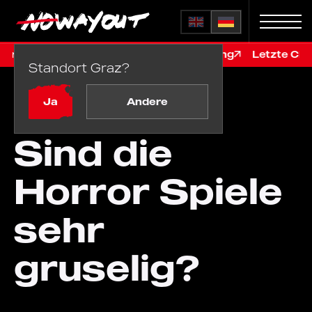
is €99, nur online, vor der Renovierung
Letzte Chance 
Standort Graz?
Startseite
FAQ
/
Sind die Horror Spiele sehr gruselig?
Ja
Andere
Sind die
Horror Spiele
sehr
gruselig?