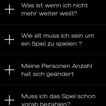
Was ist wenn ich nicht
mehr weiter weiß?
Wie alt muss ich sein um
ein Spiel zu spielen ?
Meine Personen Anzahl
hat sich geändert
Muss ich das Spiel schon
vorab bezahlen?