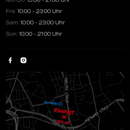
Fre:
10:00 - 23:00 Uhr
Sam:
10:00 - 23:00 Uhr
Son:
10:00 - 21:00 Uhr