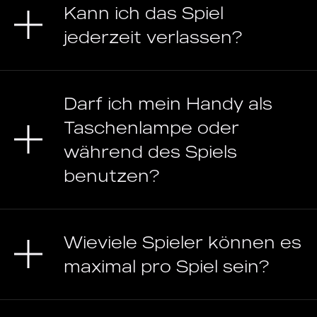
Kann ich das Spiel
jederzeit verlassen?
Darf ich mein Handy als
Taschenlampe oder
während des Spiels
benutzen?
Wieviele Spieler können es
maximal pro Spiel sein?