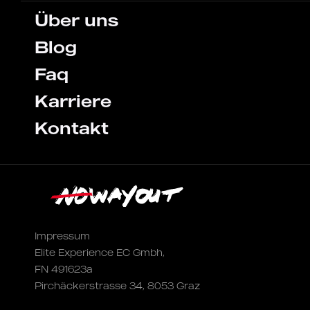
Über uns
Blog
Faq
Karriere
Kontakt
Impressum
Elite Experience EC Gmbh,
FN 491623a
Pirchäckerstrasse 34, 8053 Graz