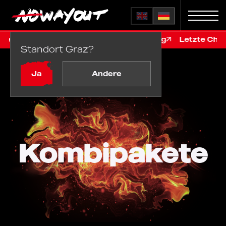
 €99, nur online, vor der Renovierung
Letzte Chance in
Standort Graz?
Startseite
Kombipakete
Ja
Andere
Kombipakete