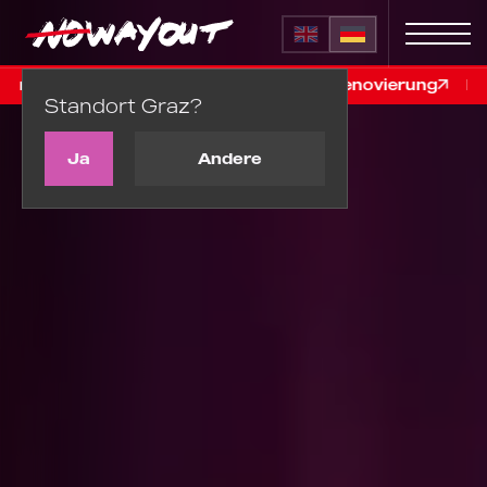
reis €99, nur online, vor der Renovierung
Letzte Chanc
Standort Graz?
Ja
Andere