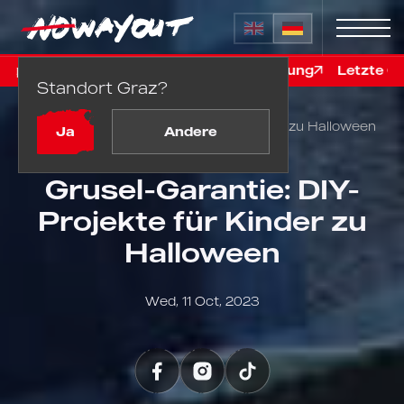
 online, vor der Renovierung
Letzte Chance in Graz! Fix
Standort Graz?
Startseite
Blog
Grusel-Garantie: DIY-Projekte für Kinder zu Halloween
Ja
Andere
Grusel-Garantie: DIY-
Projekte für Kinder zu
Halloween
Wed, 11 Oct, 2023