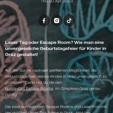
Thu, 20 Apr, 2023
Laser Tag oder Escape Room? Wie man eine
unvergessliche Geburtstagsfeier für Kinder in
Graz gestaltet!
Auf der Suche nach der perfekten Möglichkeit, die
Geburtstagsfeier deines Kindes in Graz unvergesslich zu
gestalten? Dann bist du bei den
NoWayOut Escape Rooms
im Cineplexx-Graz genau
richtig!
Die zwei aufregenden Escape Rooms und Lasertron mit
der größten Laser-Tag-Arena in Graz - sind das