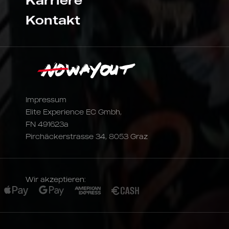
Karriere
Kontakt
Impressum
Elite Experience EC Gmbh,
FN 491623a
Pirchäckerstrasse 34, 8053 Graz
Wir akzeptieren: