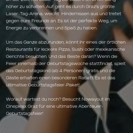
höher zu schalten. Auf geht es durch Graz's größte
Laser-Tag-Arena, weicht Hindernissen aus und tretet
gegen eure Freunde an. Es ist der perfekte Weg, um
Energie zu verbrennen und Spaß zu haben.
Um das Ganze abzurunden, könnt ihr eines der örtlichen
Restaurants für leckere Pizza, Sushi oder mexikanische
Gerichte besuchen. Und das Beste daran? Wenn die
Feier innerhalb der Geburtstagswoche stattfindet, spielt
das Geburtstagskind (ab 4 Personen) gratis und die
Gäste erhalten einen besonderen Rabatt. Es ist das
ultimative Geburtstagsfeier-Paket!
Worauf wartest du noch? Besucht Nowayout im
Cineplexx Graz für eine ultimative Abenteuer-
Geburtstagsfeier!