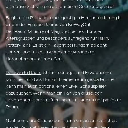
ultimative Ziel für eine actionreiche Geburtstagsfeier.
Beginnt die Party mit einer geistigen Herausforderung in
einem der Escape Rooms von NoWayOut!
Der Raum Ministry of Magic
ist perfekt für alle
Altersgruppen und besonders aufregend für Harry-
Potter-Fans. Es ist ein Favorit bei Kindern ab acht
Jahren, aber auch Erwachsene werden die
Herausforderung genießen.
Der zweite Raum
ist für Teenager und Erwachsene
konzipiert und als Horror-Themenraum gestaltet, hier
kann man auch optional einen Live- Schauspieler
dazubuchen. Wenn man ein Fan von gruseligen
Geschichten über Entführungen ist, ist dies der perfekte
Raum.
Nachdem eure Gruppe den Raum verlassen hat, ist es
an der Zeit, mit Laser-Tag bei Lasertron einen Gang