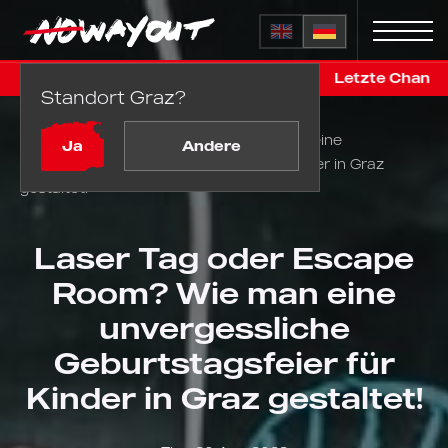
 online, vor der Renovierung
Letzte Chance in Graz! Fix
Standort Graz?
Startseite
Blog
Laser Tag oder Escape Room? Wie man eine
Ja
Andere
unvergessliche Geburtstagsfeier für Kinder in Graz
gestaltet!
Laser Tag oder Escape
Room? Wie man eine
unvergessliche
Geburtstagsfeier für
Kinder in Graz gestaltet!